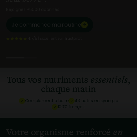
Votre vie n’est pas simple. Alors votre complément devrait
Rejoignez +5000 abonnés
l’être.
Je commence ma routine
Je commence ma routine
4.7/5 | Excellent sur Trustpilot
4.7/5 | Excellent sur Trustpilot
Tous vos nutriments
essentiels
,
chaque matin
Complément à boire
43 actifs en synergie
100% français
Votre organisme renforcé
en