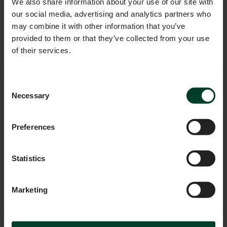
commande
We also share information about your use of our site with
our social media, advertising and analytics partners who
may combine it with other information that you’ve
La newsletter Onday, c'est des
provided to them or that they’ve collected from your use
conseils bien-être chaque
of their services.
semaine ! Quel sujet vous
intéresse le plus ?
Consent
Necessary
Selection
Topic newsletter
Preferences
Email
Statistics
Je débloque ma réduction
Marketing
Peut-être plus tard