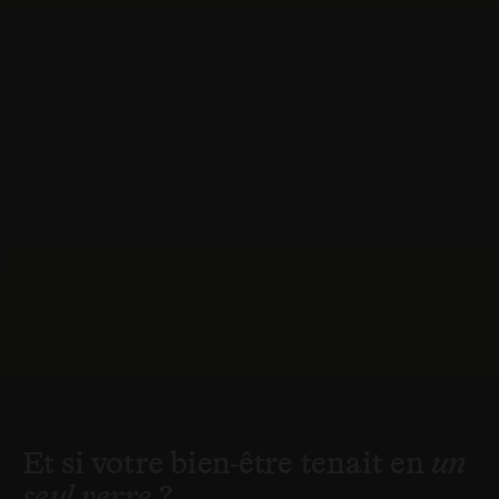
Enfin un complément
Et si votre bien-être tenait en
un
qui suit
votre rythme
seul verre
?