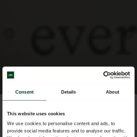
Consent
Details
About
This website uses cookies
10% de réduction sur
We use cookies to personalise content and ads, to
votre première
provide social media features and to analyse our traffic.