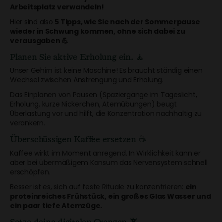
Arbeitsplatz verwandeln!
Hier sind also
5 Tipps, wie Sie nach der Sommerpause
wieder in Schwung kommen, ohne sich dabei zu
verausgaben 💪
Planen Sie aktive Erholung ein.
🧘
Unser Gehirn ist keine Maschine! Es braucht ständig einen
Wechsel zwischen Anstrengung und Erholung.
Das Einplanen von Pausen (Spaziergänge im Tageslicht,
Erholung, kurze Nickerchen, Atemübungen) beugt
Überlastung vor und hilft, die Konzentration nachhaltig zu
verankern.
Überschüssigen Kaffee ersetzen
☕️
Kaffee wirkt im Moment anregend. In Wirklichkeit kann er
aber bei übermäßigem Konsum das Nervensystem schnell
erschöpfen.
Besser ist es, sich auf feste Rituale zu konzentrieren:
ein
proteinreiches Frühstück, ein großes Glas Wasser und
ein paar tiefe Atemzüge.
Setze deine digitalen Grenzen
📵