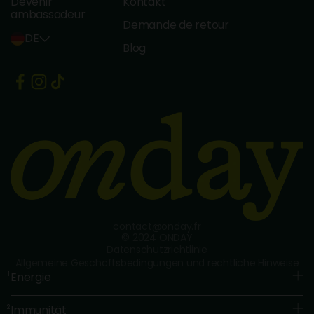
Devenir
Kontakt
ambassadeur
Demande de retour
DE
Blog
contact@onday.fr
© 2024 ONDAY
Datenschutzrichtlinie
Allgemeine Geschäftsbedingungen und rechtliche Hinweise
Energie
1
Die Vitamine B1, B2, B3, B5, B6, B8, B12, C und Magnesium
Immunität
tragen zu einem normalen Energiestoffwechsel bei.
2