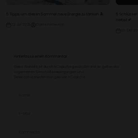
5 Tipps, um diesen Sommer neue Energie zu tanken 🏝️
5 Schlüssel
Herbst 🍂
22. Jul 2025
Coline Helmreich
20. Okt 2
Hinterlasse einen Kommentar
Diese Website ist durch hCaptcha geschützt und es gelten die
allgemeinen Geschäftsbedingungen
und
Datenschutzbestimmungen
von hCaptcha.
Name
E-Mail
Kommentar