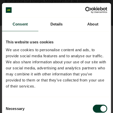
B-Vitamine für Energie, Magnesium für die Regeneration,
Aminosäuren für Vitalität...
Genau das haben wir mit Onday geschaffen: eine solide
Grundlage, um Ihr Tempo zu unterstützen und den
September-Einbruch zu vermeiden.
Consent
Details
About
🔍 Fokus auf Inhaltsstoffe
This website uses cookies
10% de réduction sur
L-Glutamin: Ihr Verbündeter für Gelassenheit 🧘
We use cookies to personalise content and ads, to
votre première
provide social media features and to analyse our traffic.
commande
We also share information about your use of our site with
L-Glutamin, oft mit Sportlern in Verbindung gebracht,
ist tatsächlich eine essentielle Aminosäure für den
our social media, advertising and analytics partners who
Alltag.
Es unterstützt die Muskelregeneration, fördert die
may combine it with other information that you’ve
La newsletter Onday, c'est des
allgemeine Vitalität und spielt eine zentrale Rolle für die
provided to them or that they’ve collected from your use
Darmgesundheit, die Grundlage für Energie und geistige
conseils bien-être chaque
Klarheit. Es ist in einigen proteinreichen Lebensmitteln (Eier,
of their services.
semaine ! Quel sujet vous
Hülsenfrüchte, Kohl) enthalten, jedoch selten in
ausreichender Menge.
intéresse le plus ?
Deshalb haben wir es in
unsere Onday-Formel
Consent
aufgenommen: Es unterstützt Ihre körperliche und
Necessary
Selection