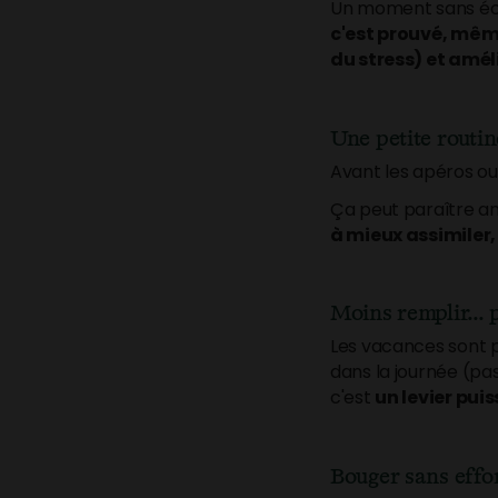
Un moment sans écra
c'est prouvé, même
du stress) et amél
Une petite routin
Avant les apéros ou
Ça peut paraître an
à mieux assimiler,
Moins remplir...
Les vacances sont p
dans la journée (pa
c'est
un levier pui
Bouger sans effo