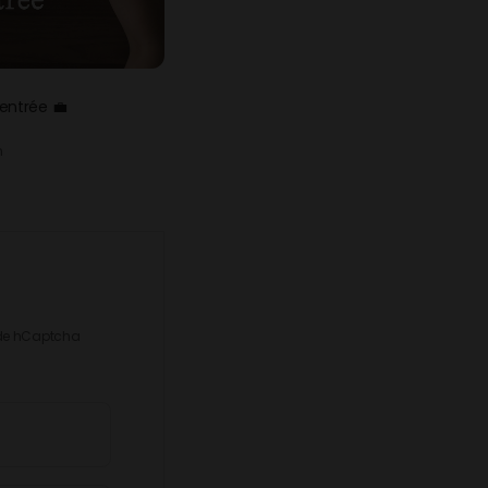
rentrée 💼
h
e hCaptcha