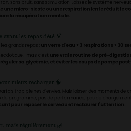
n, sans bruit, sans stimulation. Laissez le système nerveu
 une micro-sieste ou une respiration lente réduit le co
iore la récupération mentale.
e avant les repas d'été
🍹
 les grands repas :
un verre d'eau + 3 respirations + 30 
ecdotique... mais c'est
une vraie routine de pré-digestion
 réguler sa glycémie, et éviter les coups de pompe post
 pour mieux recharger
🧠
arfois trop pleines d'envies. Mais laisser des moments de 
s de programme, pas de performance, pas de charge mentale,
ssant pour reposer le cerveau et restaurer l'attention.
rt, mais régulièrement
🌿