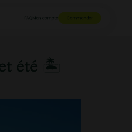
FAQ
Mon compte
Commander
t été 🏝️