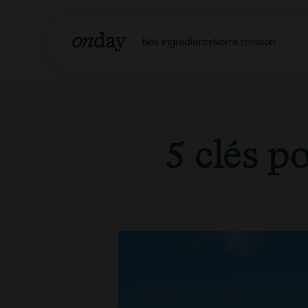
Passer au contenu
Onday
Nos ingrédients
Notre mission
5 clés p