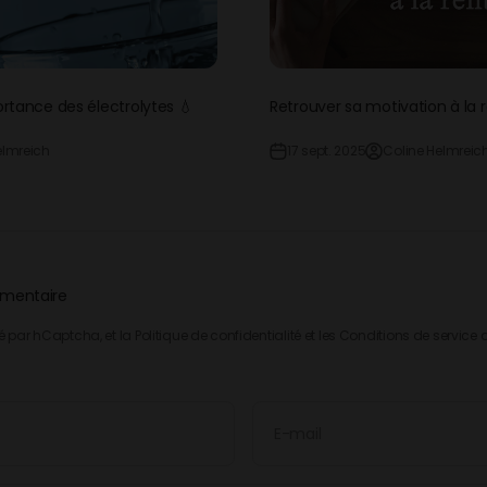
ortance des électrolytes 💧
Retrouver sa motivation à la 
elmreich
17 sept. 2025
Coline Helmreic
mmentaire
gé par hCaptcha, et la
Politique de confidentialité
et les
Conditions de service
d
E-mail