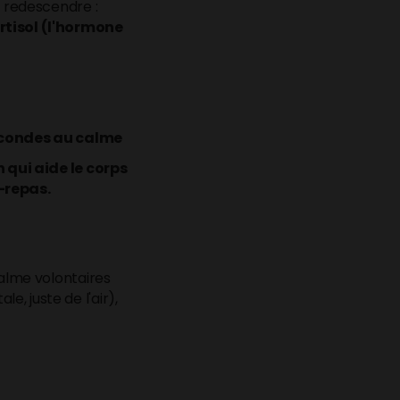
x redescendre :
rtisol (l'hormone
secondes au calme
 qui aide le corps
-repas.
calme volontaires
 juste de l'air),