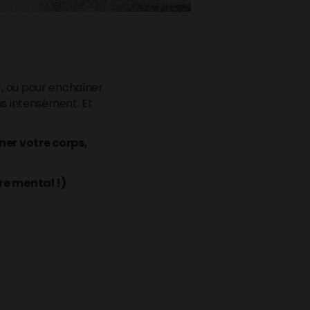
ir, ou pour enchaîner
plus intensément. Et
r votre corps,
re mental !)