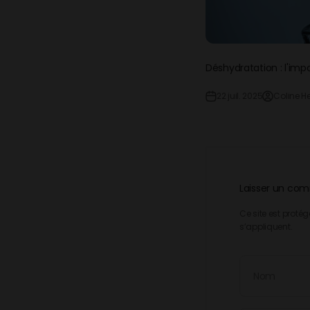
Déshydratation : l'imp
22 juil. 2025
Coline H
Laisser un co
Ce site est proté
s’appliquent.
Nom