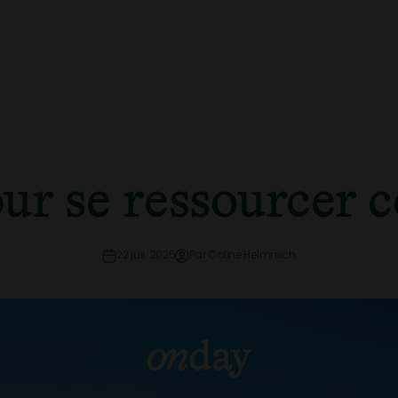
our se ressourcer ce
22 juil. 2025
Par Coline Helmreich